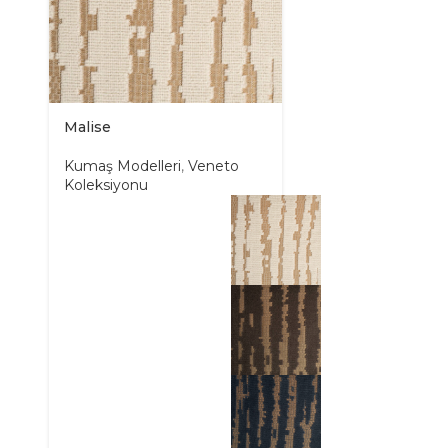
Malise
Kumaş Modelleri
,
Veneto
Koleksiyonu