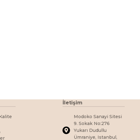
İletişim
Kalite
Modoko Sanayi Sitesi
9. Sokak No:276
Yukarı Dudullu
e
Ümraniye, Istanbul,
ler