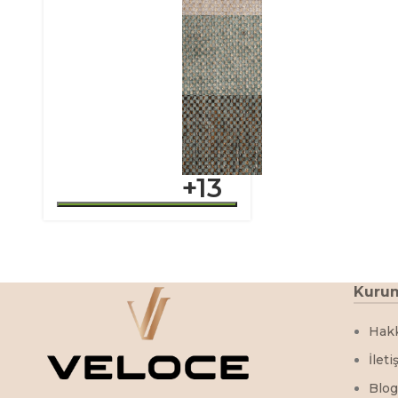
+13
Kuru
Hak
İleti
Blog