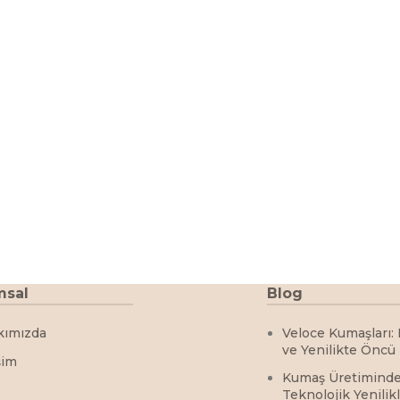
msal
Blog
kımızda
Veloce Kumaşları: 
ve Yenilikte Öncü
şim
Kumaş Üretimind
Teknolojik Yenilik