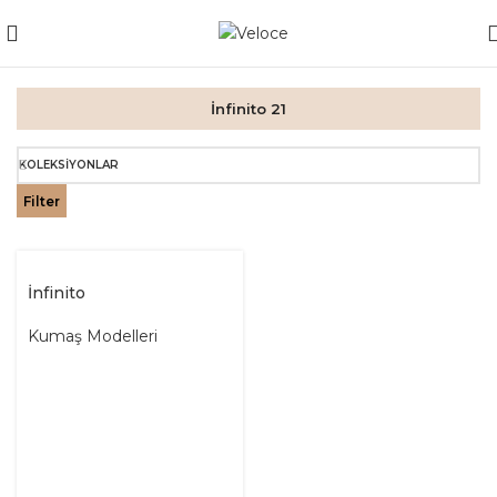
İnfinito 21
KOLEKSIYONLAR
Filter
İnfinito
Kumaş Modelleri