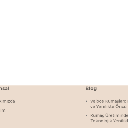
msal
Blog
kımızda
Veloce Kumaşları: 
ve Yenilikte Öncü
şim
Kumaş Üretimind
Teknolojik Yenilik