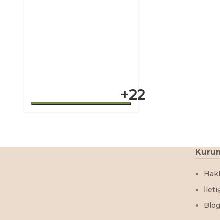
+22
Kuru
Hak
İleti
Blog